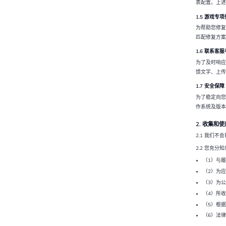
表配置。上述
1.5 游戏专
为帮助您修复
匹配修复方案
1.6 联系客
为了及时响应
馈文字、上传
1.7 安全保障
为了稳定向您
作系统及版本
2. 收集和
2.1 我们
2.2 您充
（1）与
（2）为
（3）为
（4）所
（5）根
（6）法