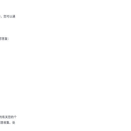
作，您可以通
您答复：
的有关您的个
同意收集、处