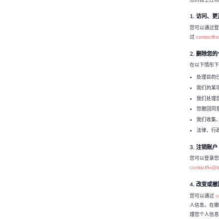
1. 访问、
您可以通过登
过
contactfi
2. 删除您
在以下情形下
处理目的
我们的某
我们处理
您撤回同
我们收集
法律、行
3. 注销账户
您可以登录您
contactfix@
4. 改变或
您可以通过
c
人信息。在撤
理您个人信息