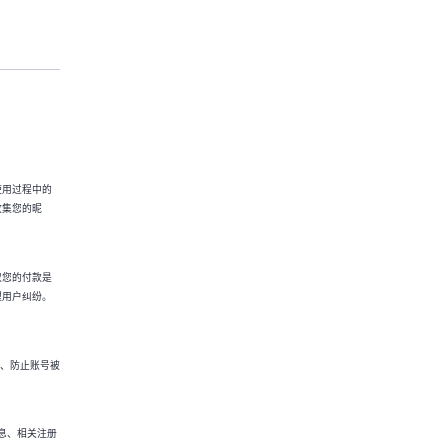
使用过程中的
收集您的昵
取您的付款是
理用户纠纷。
备、防止账号被
信息、相关注册