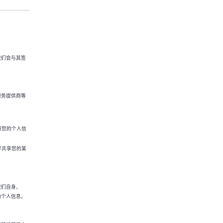
我们会与其签
服务提供商等
将您的个人信
伴共享您的某
我们自身、
的个人信息。