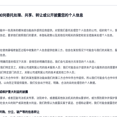
如何委托处理、共享、转让或公开披露您的个人信息
能中一些具体的模块或功能由外部供应商提供。对受我们委托处理您个人信息的公司、组织和个人，
协定，要求他们按照我们的要求、本隐私政策以及其他任何相关的保密和安全措施来处理个人信息。
在使用暴喵修复匠过程中收集的个人信息提供给第三方，但会在某些情况下可能会与我们的关联方、
信息。
在获取明确同意的情况下共享：获得您的明确同意后，我们会与其他方共享您的个人信息；
共享给我们特定员工、关联公司或附属公司的技术服务人员：我们可能会出于提供本产品与服务的目的需要
我们特定部门的员工、关联公司或附属公司的技术或其他工作人员；
共享给第三方合作伙伴：我们的某些服务功能由我们的第三方合作伙伴合作提供，所以我们可能会与合作伙
据，以向您正常提供服务，我们仅会出于特定、明确、合法的目的处理您的个人数据。
律或维护重大利益的披露
要求，或者回复司法机关传票、法院命令，或遵循其他执法机关的类似要求时，或为预防欺诈并保护
社会大众的财产或其他重大利益，我们酌情认为披露实属于紧迫、合理和必要时，我们可能会披露您
企业并购、分立、破产等的信息转让