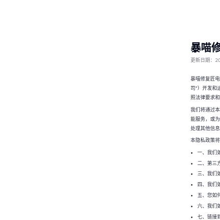
暴喵
更新日期：20
暴喵修复匠电
司"）开发和
照法律要求和
我们将通过本
能服务，或为
处理其他信息
本隐私政策将
一、我们
二、第三
三、我们
四、我们
五、您如
六、我们
七、链接