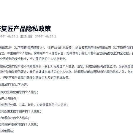
修复匠产品隐私政策
26年4月21日 生效日期：2026年4月21日
脑端软件（以下简称"暴喵修复匠"、"本产品"或"本服务"）是由云南趣连科技有限公司（以下简称"我们
运营。尊重用户个人隐私，保障用户个人信息安全，始终贯彻于我们开发和运营暴喵修复匠的全过程，
业界成熟的安全标准，全力保护您的个人信息安全。
隐私政策向您介绍不同功能场景下我们如何处理个人信息。当您开启或使用暴喵修复匠时，为实现您
遵守法律法规的要求，我们会处理与其相关的个人信息。除根据法律法规要求所必需的信息之外，您
，但这可能导致我们无法为您提供对应的功能或服务。
帮助您了解以下内容：
如何收集和使用您的个人信息；
方产品与服务；
如何委托处理、共享、转让、公开披露您的个人信息；
如何处理未成年用户的个人信息；
何管理自己的个人信息；
如何保护和保存您的个人信息；
到其他网站；