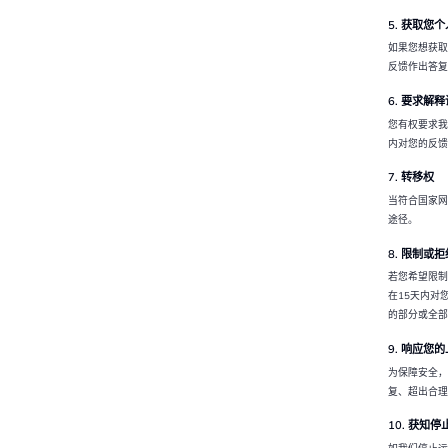
5. 获取您
如果您想获取
反馈作出答复
6. 要求解
您有权要求我
内对您的反馈
7. 转移权
当符合国家网
途径。
8. 限制或
若您希望限制
在15天内对
的部分或全部
9. 响应您
为保障安全，
复、超出合理
10. 获知