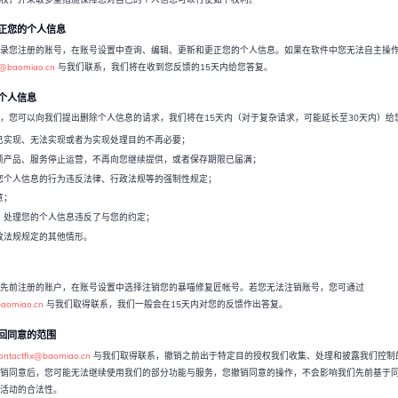
更正您的个人信息
录您注册的账号，在账号设置中查询、编辑、更新和更正您的个人信息。如果在软件中您无法自主操
x@baomiao.cn
与我们联系，我们将在收到您反馈的15天内给您答复。
的个人信息
，您可以向我们提出删除个人信息的请求，我们将在15天内（对于复杂请求，可能延长至30天内）给
已实现、无法实现或者为实现处理目的不再必要；
项产品、服务停止运营，不再向您继续提供，或者保存期限已届满；
您个人信息的行为违反法律、行政法规等的强制性规定；
意；
、处理您的个人信息违反了与您的约定；
政法规规定的其他情形。
先前注册的账户，在账号设置中选择注销您的暴喵修复匠帐号。若您无法注销账号，您可通过
baomiao.cn
与我们取得联系，我们一般会在15天内对您的反馈作出答复。
撤回同意的范围
ontactfix@baomiao.cn
与我们取得联系，撤销之前出于特定目的授权我们收集、处理和披露我们控制
销同意后，您可能无法继续使用我们的部分功能与服务，您撤销同意的操作，不会影响我们先前基于
活动的合法性。