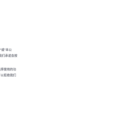
"或"本公
我们承诺会按
选择使用的功
可以拒绝我们