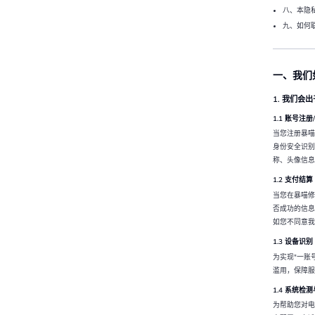
八、本隐
九、如何
一、我们
1. 我们
1.1 账号注册
当您注册暴喵
身份安全识别
称、头像信息
1.2 支付结算
当您在暴喵修
否成功的信息
如您不同意我
1.3 设备识别
为实现"一账
滥用，保障服
1.4 系统检
为帮助您对电