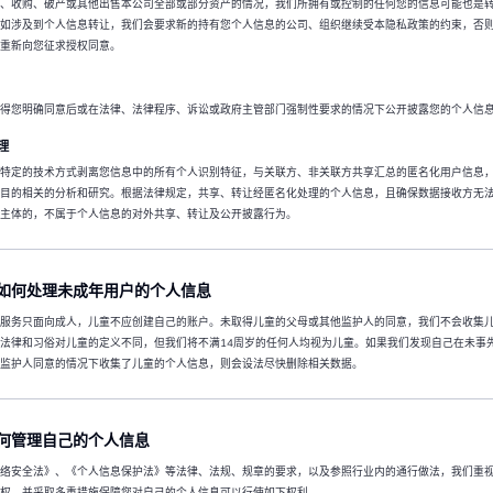
、收购、破产或其他出售本公司全部或部分资产的情况，我们所拥有或控制的任何您的信息可能也是
如涉及到个人信息转让，我们会要求新的持有您个人信息的公司、组织继续受本隐私政策的约束，否
重新向您征求授权同意。
得您明确同意后或在法律、法律程序、诉讼或政府主管部门强制性要求的情况下公开披露您的个人信
理
特定的技术方式剥离您信息中的所有个人识别特征，与关联方、非关联方共享汇总的匿名化用户信息
目的相关的分析和研究。根据法律规定，共享、转让经匿名化处理的个人信息，且确保数据接收方无
主体的，不属于个人信息的对外共享、转让及公开披露行为。
如何处理未成年用户的个人信息
服务只面向成人，儿童不应创建自己的账户。未取得儿童的父母或其他监护人的同意，我们不会收集
法律和习俗对儿童的定义不同，但我们将不满14周岁的任何人均视为儿童。如果我们发现自己在未事
监护人同意的情况下收集了儿童的个人信息，则会设法尽快删除相关数据。
何管理自己的个人信息
络安全法》、《个人信息保护法》等法律、法规、规章的要求，以及参照行业内的通行做法，我们重
权，并采取多重措施保障您对自己的个人信息可以行使如下权利。