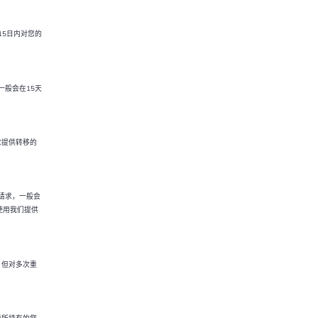
15日内对您的
一般会在15天
求提供转移的
请求，一般会
使用我们提供
，但对多次重