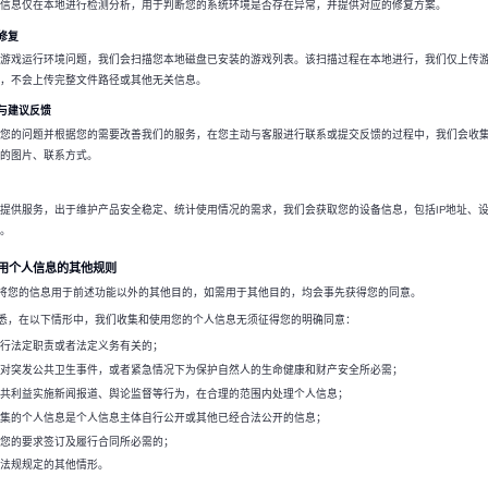
信息仅在本地进行检测分析，用于判断您的系统环境是否存在异常，并提供对应的修复方案。
项修复
游戏运行环境问题，我们会扫描您本地磁盘已安装的游戏列表。该扫描过程在本地进行，我们仅上传
，不会上传完整文件路径或其他无关信息。
服与建议反馈
您的问题并根据您的需要改善我们的服务，在您主动与客服进行联系或提交反馈的过程中，我们会收
的图片、联系方式。
提供服务，出于维护产品安全稳定、统计使用情况的需求，我们会获取您的设备信息，包括IP地址、
。
使用个人信息的其他规则
不会将您的信息用于前述功能以外的其他目的，如需用于其他目的，均会事先获得您的同意。
分知悉，在以下情形中，我们收集和使用您的个人信息无须征得您的明确同意：
履行法定职责或者法定义务有关的；
应对突发公共卫生事件，或者紧急情况下为保护自然人的生命健康和财产安全所必需；
公共利益实施新闻报道、舆论监督等行为，在合理的范围内处理个人信息；
收集的个人信息是个人信息主体自行公开或其他已经合法公开的信息；
据您的要求签订及履行合同所必需的；
律法规规定的其他情形。