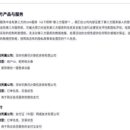
方产品与服务
服务中含有第三方的SDK服务（以下统称"第三方服务"）。我们在公司内部设置了第三方服务接入的
这些第三方服务前，尽最大努力对这些第三方服务的信息安全能力进行必要安全评估和隐私评估，但
实际的控制和管理权，无法对第三方服务的数据收集、处理活动的合规性提供任何明示或暗示保证。
的数据控制者，按照其自有的隐私政策来处理您的个人信息。
务所属公司：
深圳市腾讯计算机系统有限公司
类型：
用户ID、昵称和头像
：
提供微信一键登录功能
务所属公司：
深圳市腾讯计算机系统有限公司
类型：
订单信息、交易状态
：
用于购买会员服务的微信支付
付
务所属公司：
支付宝（中国）网络技术有限公司
类型：
订单信息、交易状态
：
用于购买会员服务的支付宝支付