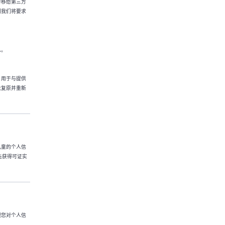
转移给第三方
则我们将要求
息。
，用于与提供
法复原并重新
儿童的个人信
先获得可证实
视您对个人信