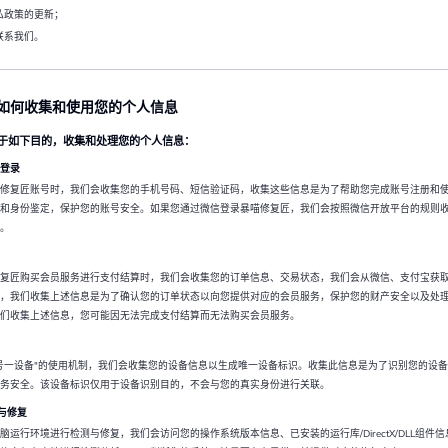
私政策的更新；
联系我们。
如何收集和使用您的个人信息
会出于如下目的，收集和处理您的个人信息：
/登录
修复匠账号时，我们会收集您的手机号码、短信验证码，收集这些信息是为了帮助您完成账号注册和
和身份鉴定，保护您的账号安全。如果您通过微信登录暴喵修复匠，我们会按照微信开放平台的规则
。
复匠购买会员服务进行支付结算时，我们会收集您的订单信息、交易状态，我们会从微信、支付宝获
，我们收集上述信息是为了确认您的订单状态以向您提供对应的会员服务，保护您的财产安全以及处
们收集上述信息，您可能因无法完成支付结算而无法购买会员服务。
号一设备"的使用机制，我们会收集您的设备信息以生成唯一设备标识。收集此信息是为了识别您的设
务安全。该设备标识仅用于设备识别目的，不会与您的真实身份进行关联。
测与修复
脑运行环境进行检测与修复，我们会访问您的操作系统版本信息、已安装的运行库/DirectX/DLL组件